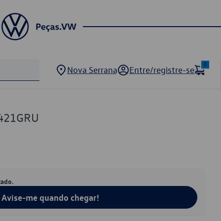
0
Nova Serrana
Entre/registre-se
7421GRU
tado.
Avise-me quando chegar!