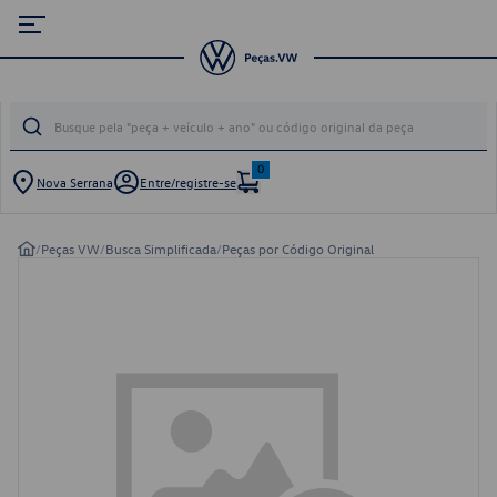
0
Nova Serrana
Entre/registre-se
/
Peças VW
/
Busca Simplificada
/
Peças por Código Original