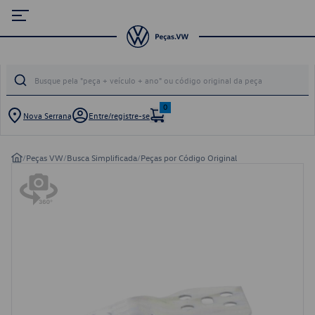
0
Nova Serrana
Entre/registre-se
/
Peças VW
/
Busca Simplificada
/
Peças por Código Original