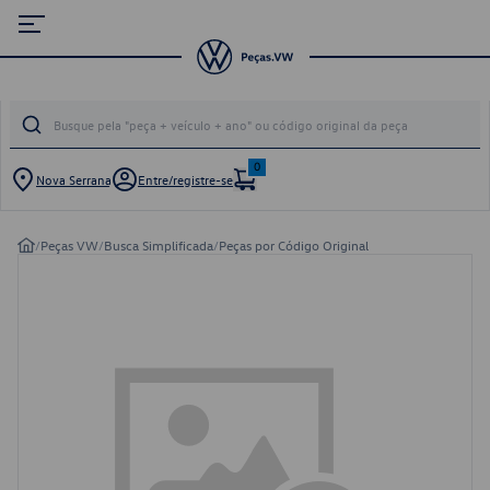
0
Nova Serrana
Entre/registre-se
/
Peças VW
/
Busca Simplificada
/
Peças por Código Original