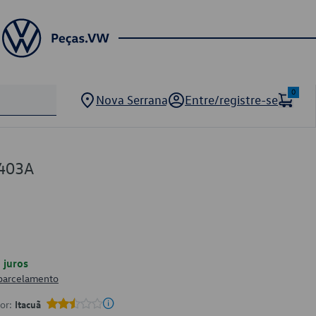
0
Nova Serrana
Entre/registre-se
403A
juros
 parcelamento
por:
Itacuã