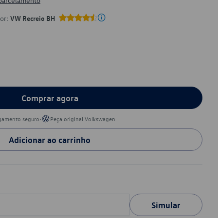
 parcelamento
por:
VW Recreio BH
Comprar agora
•
gamento seguro
Peça original Volkswagen
Adicionar ao carrinho
Simular