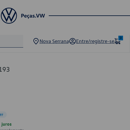
0
Nova Serrana
Entre/registre-se
193
FF
juros