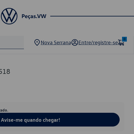
0
Nova Serrana
Entre/registre-se
518
tado.
Avise-me quando chegar!