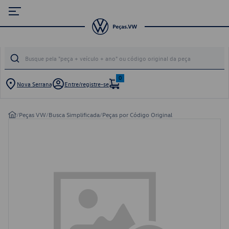
0
Nova Serrana
Entre/registre-se
/
Peças VW
/
Busca Simplificada
/
Peças por Código Original