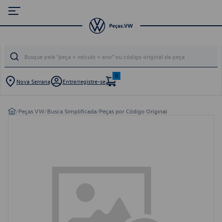
0
Nova Serrana
Entre/registre-se
/
Peças VW
/
Busca Simplificada
/
Peças por Código Original