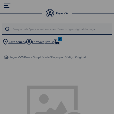
0
Nova Serrana
Entre/registre-se
/
Peças VW
/
Busca Simplificada
/
Peças por Código Original