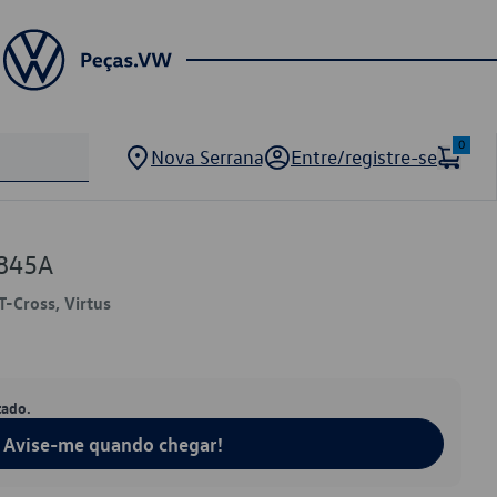
0
Nova Serrana
Entre/registre-se
845A
T-Cross, Virtus
tado.
Avise-me quando chegar!