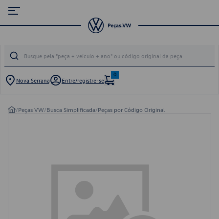
0
Nova Serrana
Entre/registre-se
/
Peças VW
/
Busca Simplificada
/
Peças por Código Original