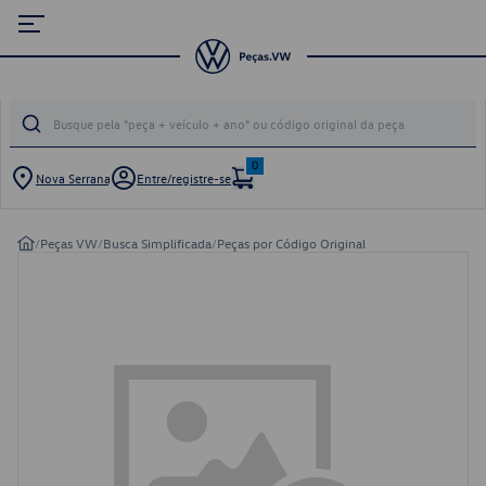
0
Nova Serrana
Entre/registre-se
/
Peças VW
/
Busca Simplificada
/
Peças por Código Original