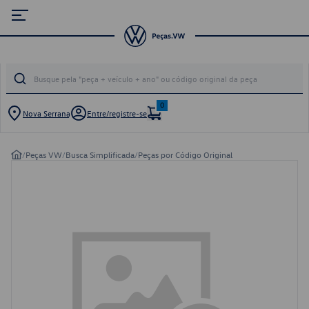
0
Nova Serrana
Entre/registre-se
/
Peças VW
/
Busca Simplificada
/
Peças por Código Original