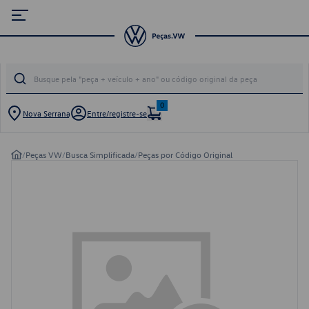
0
Nova Serrana
Entre/registre-se
/
Peças VW
/
Busca Simplificada
/
Peças por Código Original