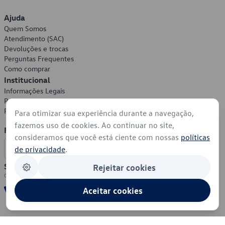
Ajuda
Quem Somos
Atendimento (SAC)
Devoluções e trocas
Perguntas Frequentes
Como comprar
Institucional
Informações Legais
Política de Privacidade
Política de Cookies
Para otimizar sua experiência durante a navegação,
fazemos uso de cookies. Ao continuar no site,
Formas de Pagamento
consideramos que você está ciente com nossas
políticas
de privacidade
.
Segurança
Rejeitar cookies
Aceitar cookies