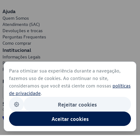
Ajuda
Quem Somos
Atendimento (SAC)
Devoluções e trocas
Perguntas Frequentes
Como comprar
Institucional
Informações Legais
Política de Privacidade
Política de Cookies
Para otimizar sua experiência durante a navegação,
fazemos uso de cookies. Ao continuar no site,
Formas de Pagamento
consideramos que você está ciente com nossas
políticas
de privacidade
.
Segurança
Rejeitar cookies
Aceitar cookies