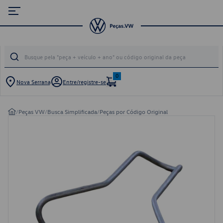
0
Nova Serrana
Entre/registre-se
/
Peças VW
/
Busca Simplificada
/
Peças por Código Original