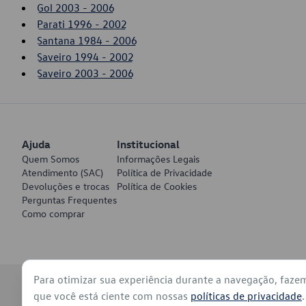
Gol 2003 - 2006
Parati 1996 - 2002
Santana 1984 - 2006
Saveiro 1994 - 2002
Saveiro 2003 - 2006
Ajuda
Institucional
Quem Somos
Informações Legais
Atendimento (SAC)
Política de Privacidade
Devoluções e trocas
Política de Cookies
Perguntas Frequentes
Como comprar
Para otimizar sua experiência durante a navegação, faze
© 2026 - Volkswagen do Brasil - Todos os direitos reservados
que você está ciente com nossas
políticas de privacidade
.