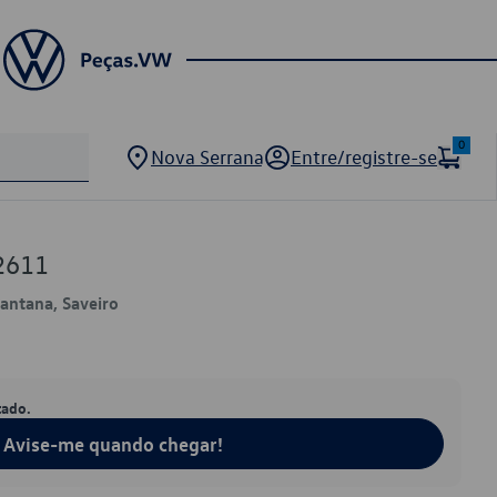
0
Nova Serrana
Entre/registre-se
2611
Santana, Saveiro
tado.
Avise-me quando chegar!