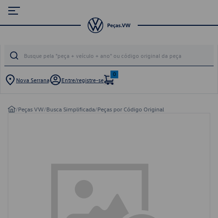
0
Nova Serrana
Entre/registre-se
/
Peças VW
/
Busca Simplificada
/
Peças por Código Original