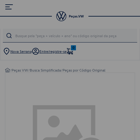
0
Nova Serrana
Entre/registre-se
/
Peças VW
/
Busca Simplificada
/
Peças por Código Original