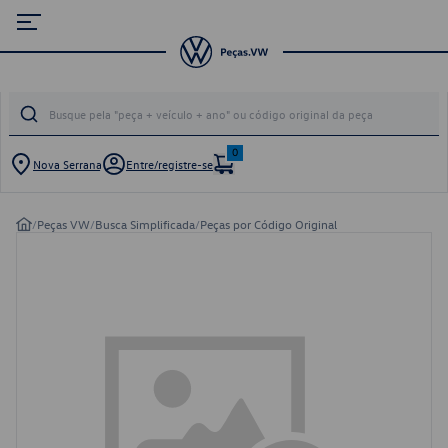
0
Nova Serrana
Entre/registre-se
/
Peças VW
/
Busca Simplificada
/
Peças por Código Original