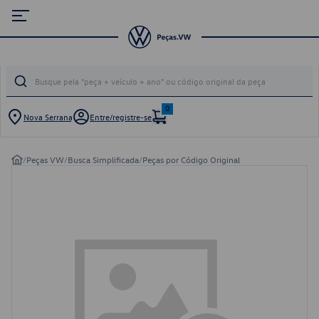
0
Nova Serrana
Entre/registre-se
/
Peças VW
/
Busca Simplificada
/
Peças por Código Original