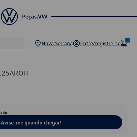
0
Nova Serrana
Entre/registre-se
4125AROH
tado.
Avise-me quando chegar!