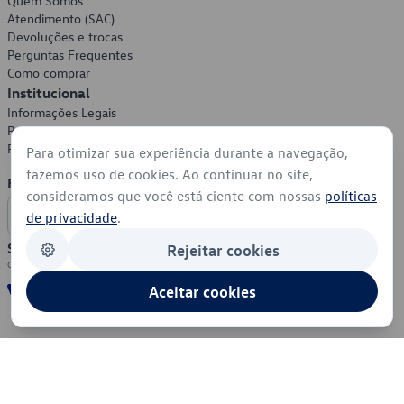
Quem Somos
Atendimento (SAC)
Devoluções e trocas
Perguntas Frequentes
Como comprar
Institucional
Informações Legais
Política de Privacidade
Política de Cookies
Para otimizar sua experiência durante a navegação,
fazemos uso de cookies. Ao continuar no site,
Formas de Pagamento
consideramos que você está ciente com nossas
políticas
de privacidade
.
Segurança
Rejeitar cookies
Aceitar cookies
© 2026 - Volkswagen do Brasil - Todos os direitos reservados