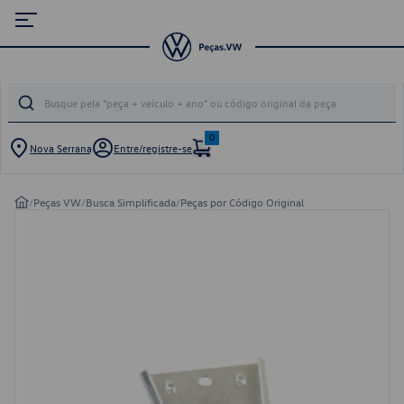
0
Nova Serrana
Entre/registre-se
/
Peças VW
/
Busca Simplificada
/
Peças por Código Original