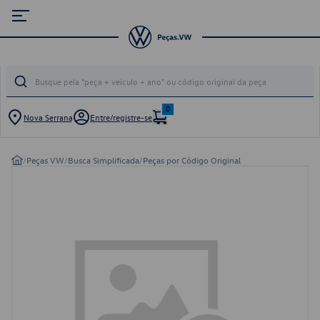
0
Nova Serrana
Entre/registre-se
/
Peças VW
/
Busca Simplificada
/
Peças por Código Original