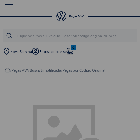
0
Nova Serrana
Entre/registre-se
/
Peças VW
/
Busca Simplificada
/
Peças por Código Original