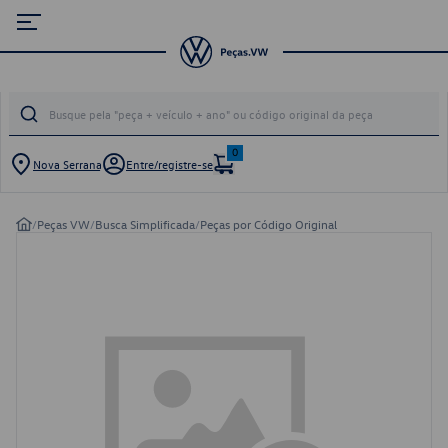
0
Nova Serrana
Entre/registre-se
/
Peças VW
/
Busca Simplificada
/
Peças por Código Original