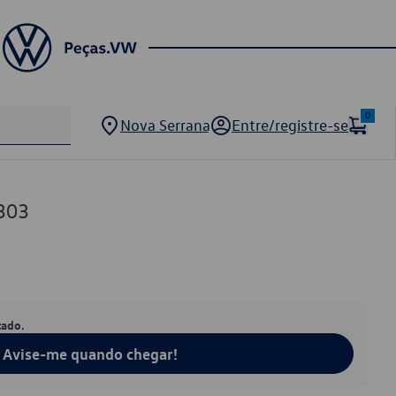
0
Nova Serrana
Entre/registre-se
303
tado.
Avise-me quando chegar!