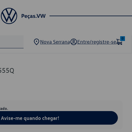
0
Nova Serrana
Entre/registre-se
555Q
tado.
Avise-me quando chegar!