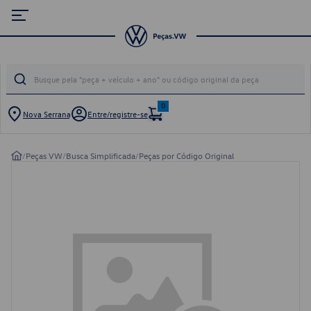
0
Nova Serrana
Entre/registre-se
/
Peças VW
/
Busca Simplificada
/
Peças por Código Original