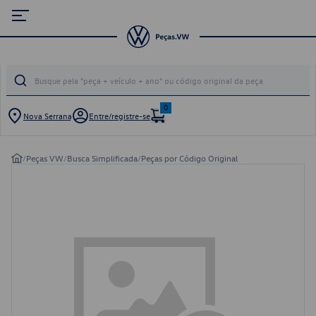
0
Nova Serrana
Entre/registre-se
/
Peças VW
/
Busca Simplificada
/
Peças por Código Original