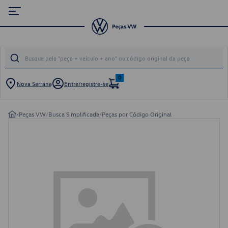
0
Nova Serrana
Entre/registre-se
/
Peças VW
/
Busca Simplificada
/
Peças por Código Original