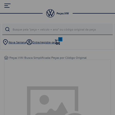
0
Nova Serrana
Entre/registre-se
/
Peças VW
/
Busca Simplificada
/
Peças por Código Original