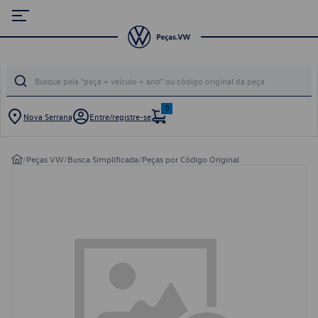
0
Nova Serrana
Entre/registre-se
/
Peças VW
/
Busca Simplificada
/
Peças por Código Original