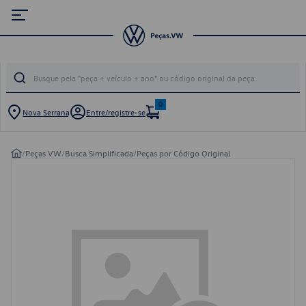
0
Nova Serrana
Entre/registre-se
/
Peças VW
/
Busca Simplificada
/
Peças por Código Original