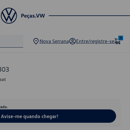
0
Nova Serrana
Entre/registre-se
303
sat
tado.
Avise-me quando chegar!