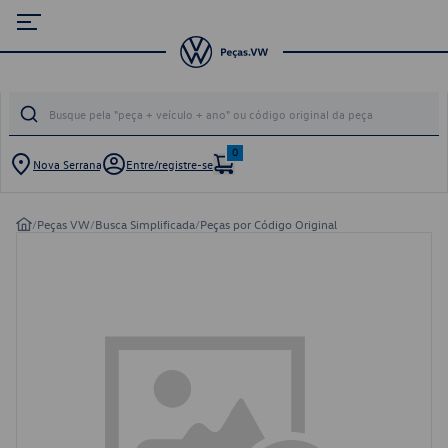
0
Nova Serrana
Entre/registre-se
/
Peças VW
/
Busca Simplificada
/
Peças por Código Original