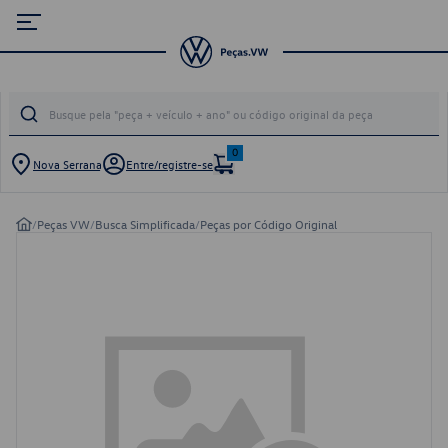
0
Nova Serrana
Entre/registre-se
/
Peças VW
/
Busca Simplificada
/
Peças por Código Original