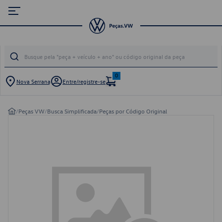
0
Nova Serrana
Entre/registre-se
/
Peças VW
/
Busca Simplificada
/
Peças por Código Original