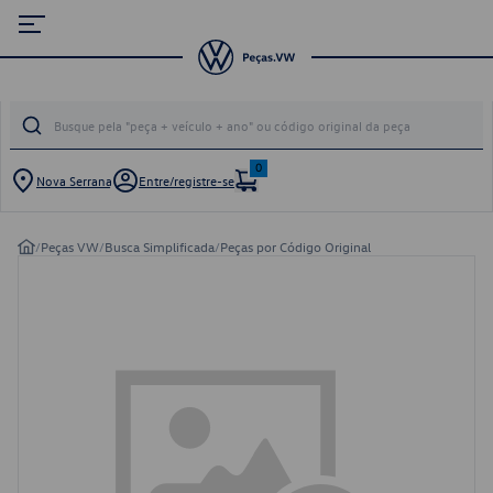
0
Nova Serrana
Entre/registre-se
/
Peças VW
/
Busca Simplificada
/
Peças por Código Original