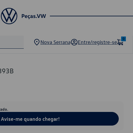
0
Nova Serrana
Entre/registre-se
393B
tado.
Avise-me quando chegar!