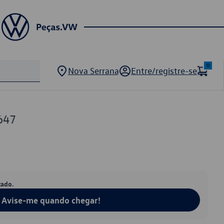
0
Nova Serrana
Entre/registre-se
647
tado.
Avise-me quando chegar!