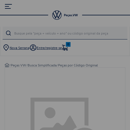
0
Nova Serrana
Entre/registre-se
/
Peças VW
/
Busca Simplificada
/
Peças por Código Original