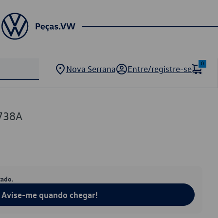
0
Nova Serrana
Entre/registre-se
738A
tado.
Avise-me quando chegar!