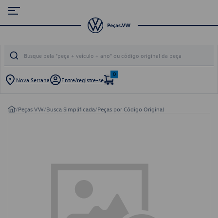
0
Nova Serrana
Entre/registre-se
/
Peças VW
/
Busca Simplificada
/
Peças por Código Original