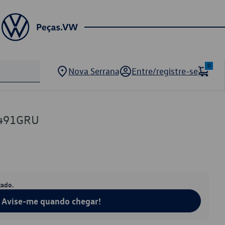
0
Nova Serrana
Entre/registre-se
9491GRU
tado.
Avise-me quando chegar!