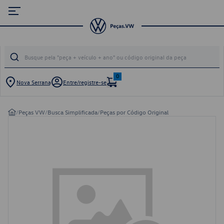
0
Nova Serrana
Entre/registre-se
/
Peças VW
/
Busca Simplificada
/
Peças por Código Original