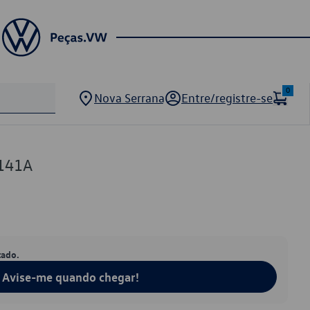
0
Nova Serrana
Entre/registre-se
141A
tado.
Avise-me quando chegar!