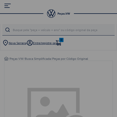
0
Nova Serrana
Entre/registre-se
/
Peças VW
/
Busca Simplificada
/
Peças por Código Original