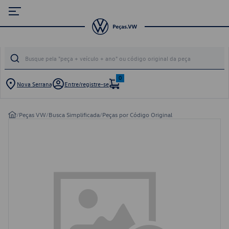
0
Nova Serrana
Entre/registre-se
/
Peças VW
/
Busca Simplificada
/
Peças por Código Original