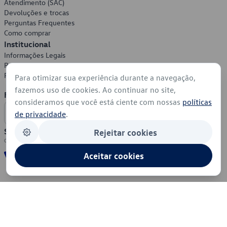
Atendimento (SAC)
Devoluções e trocas
Perguntas Frequentes
Como comprar
Institucional
Informações Legais
Política de Privacidade
Política de Cookies
Para otimizar sua experiência durante a navegação,
fazemos uso de cookies. Ao continuar no site,
Formas de Pagamento
consideramos que você está ciente com nossas
políticas
de privacidade
.
Segurança
Rejeitar cookies
Aceitar cookies
© 2026 - Volkswagen do Brasil - Todos os direitos reservados