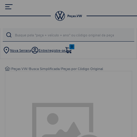
0
Nova Serrana
Entre/registre-se
/
Peças VW
/
Busca Simplificada
/
Peças por Código Original